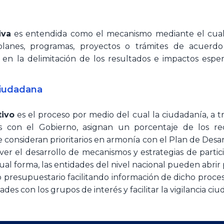
iva
es entendida como el mecanismo mediante el cual l
planes, programas, proyectos o trámites de acuerd
 en la delimitación de los resultados e impactos esper
.
iudadana​​
tivo
es el proceso por medio del cual la ciudadanía, a tr
s con el Gobierno, asignan un porcentaje de los re
consideran prioritarios en armonía con el Plan de Desarr
er el desarrollo de mecanismos y estrategias de partic
al forma, las entidades del nivel nacional pueden abrir 
o presupuestario facilitando información de dicho proces
ades con los grupos de in​terés y facilitar la vigilancia ci