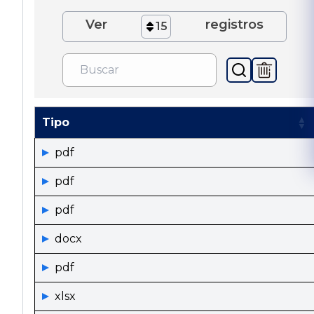
Ver
registros
15
Tipo
pdf
pdf
pdf
docx
pdf
xlsx