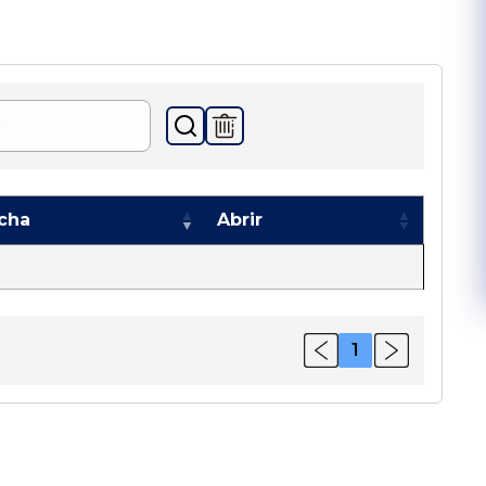
cha
Abrir
1